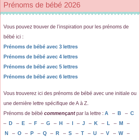
Prénoms de bébé 2026
Vous pouvez trouver de l'inspiration pour les prénoms de
bébé ici :
Prénoms de bébé avec 3 lettres
Prénoms de bébé avec 4 lettres
Prénoms de bébé avec 5 lettres
Prénoms de bébé avec 6 lettres
Vous trouverez ici des prénoms de bébé avec une initiale ou
une dernière lettre spécifique de A à Z.
Prénoms de bébé
commençant
par la lettre :
A
–
B
–
C
–
D
–
E
–
F
–
G
–
H
–
I
–
J
–
K
–
L
–
M
–
N
–
O
–
P
–
Q
–
R
–
S
–
T
–
U
–
V
–
W
–