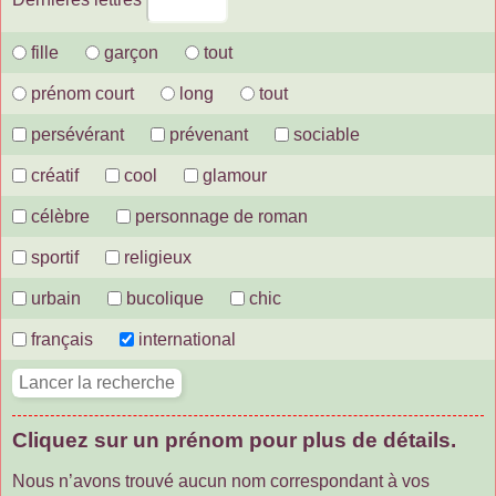
fille
garçon
tout
prénom court
long
tout
persévérant
prévenant
sociable
créatif
cool
glamour
célèbre
personnage de roman
sportif
religieux
urbain
bucolique
chic
français
international
Cliquez sur un prénom pour plus de détails.
Nous n’avons trouvé aucun nom correspondant à vos