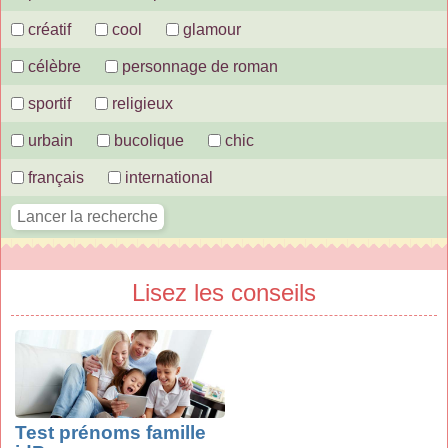
créatif
cool
glamour
célèbre
personnage de roman
sportif
religieux
urbain
bucolique
chic
français
international
Lisez les conseils
Test prénoms famille