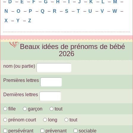
–
D
–
E
–
F
–
G
–
H
–
I
–
J
–
K
–
L
–
M
–
N
–
O
–
P
–
Q
–
R
–
S
–
T
–
U
–
V
–
W
–
X
–
Y
–
Z
Beaux idées de prénoms de bébé
2026
nom (ou partie)
Premières lettres
Dernières lettres
fille
garçon
tout
prénom court
long
tout
persévérant
prévenant
sociable