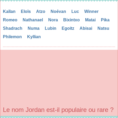
Kaïlan
Eloïs
Atzo
Noévan
Luc
Winner
Romeo
Nathanael
Nora
Bixintxo
Matai
Pika
Shadrach
Numa
Lubin
Egoitz
Abisai
Natsu
Philemon
Kyllian
Le nom Jordan est-il populaire ou rare ?