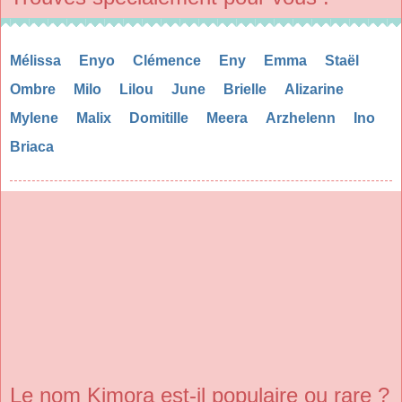
Mélissa
Enyo
Clémence
Eny
Emma
Staël
Ombre
Milo
Lilou
June
Brielle
Alizarine
Mylene
Malix
Domitille
Meera
Arzhelenn
Ino
Briaca
Le nom Kimora est-il populaire ou rare ?