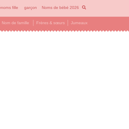
noms fille
garçon
Noms de bébé 2026
Nom de famille
Frères & sœurs
Jumeaux