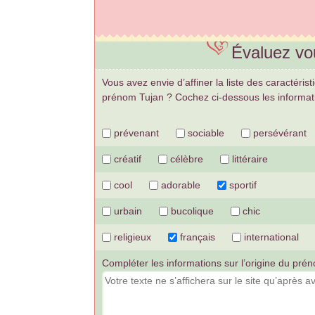
Évaluez vo
Vous avez envie d’affiner la liste des caractéris
prénom Tujan ? Cochez ci-dessous les informati
prévenant
sociable
persévérant
créatif
célèbre
littéraire
cool
adorable
sportif
urbain
bucolique
chic
religieux
français
international
Compléter les informations sur l’origine du prén