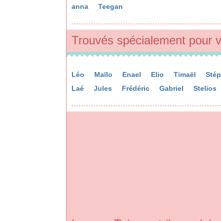
anna
Teegan
Trouvés spécialement pour v
Léo
Maïlo
Enael
Elio
Timaël
Sté
Laé
Jules
Frédéric
Gabriel
Stelios