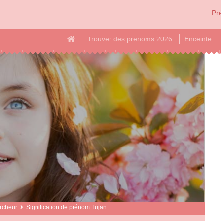
Pré
Trouver des prénoms 2026
Enceinte
rcheur
Signification de prénom Tujan