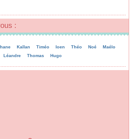
ous :
phane
Kaïlan
Timéo
Ioen
Théo
Noé
Maélo
Léandre
Thomas
Hugo