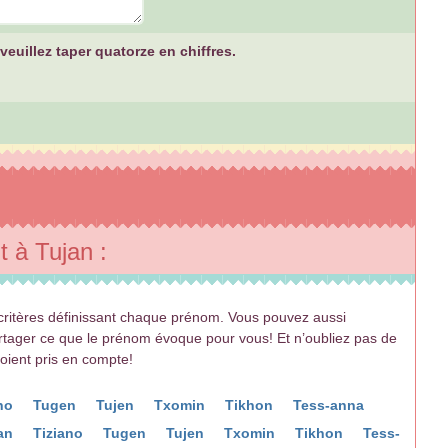
euillez taper quatorze en chiffres.
 à Tujan :
ritères définissant chaque prénom. Vous pouvez aussi
artager ce que le prénom évoque pour vous! Et n’oubliez pas de
soient pris en compte!
ano
Tugen
Tujen
Txomin
Tikhon
Tess-anna
an
Tiziano
Tugen
Tujen
Txomin
Tikhon
Tess-