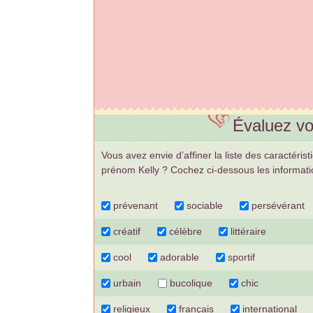
Évaluez vo
Vous avez envie d’affiner la liste des caractéris
prénom Kelly ? Cochez ci-dessous les informati
prévenant
sociable
persévérant
créatif
célèbre
littéraire
cool
adorable
sportif
urbain
bucolique
chic
religieux
français
international