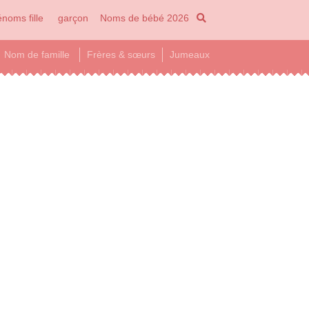
noms fille
garçon
Noms de bébé 2026
Nom de famille
Frères & sœurs
Jumeaux