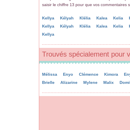
saisir le chiffre 13 pour que vos commentaires 
Kellya
Kélyah
Klélia
Kalea
Kelia
Kellya
Kélyah
Klélia
Kalea
Kelia
Kellya
Trouvés spécialement pour v
Mélissa
Enyo
Clémence
Kimora
En
Brielle
Alizarine
Mylene
Malix
Domit