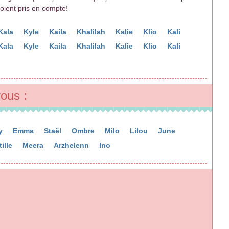
soient pris en compte!
Kala
Kyle
Kaila
Khalilah
Kalie
Klio
Kali
Kala
Kyle
Kaila
Khalilah
Kalie
Klio
Kali
ous :
y
Emma
Staël
Ombre
Milo
Lilou
June
ille
Meera
Arzhelenn
Ino