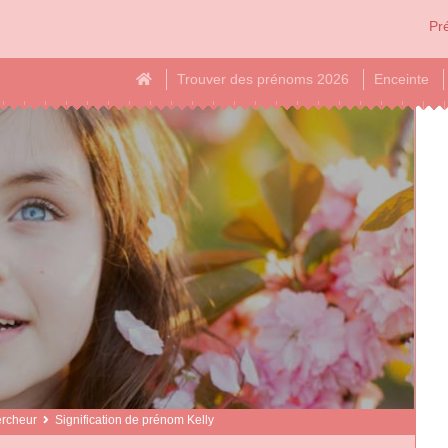
Pré
Trouver des prénoms 2026
Enceinte
rcheur
Signification de prénom Kelly