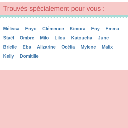
Trouvés spécialement pour vous :
Mélissa
Enyo
Clémence
Kimora
Eny
Emma
Staël
Ombre
Milo
Lilou
Katoucha
June
Brielle
Eba
Alizarine
Océlia
Mylene
Malix
Kelly
Domitille